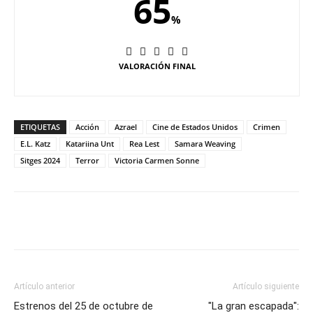
65
%
VALORACIÓN FINAL
ETIQUETAS
Acción
Azrael
Cine de Estados Unidos
Crimen
E.L. Katz
Katariina Unt
Rea Lest
Samara Weaving
Sitges 2024
Terror
Victoria Carmen Sonne
Artículo anterior
Artículo siguiente
Estrenos del 25 de octubre de
"La gran escapada":