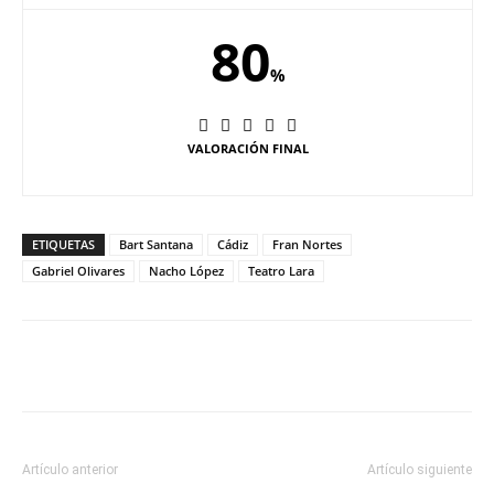
80
%
VALORACIÓN FINAL
ETIQUETAS
Bart Santana
Cádiz
Fran Nortes
Gabriel Olivares
Nacho López
Teatro Lara
Artículo anterior
Artículo siguiente