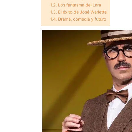
1.2.
Los fantasma del Lara
1.3.
El éxito de José Warletta
1.4.
Drama, comedia y futuro