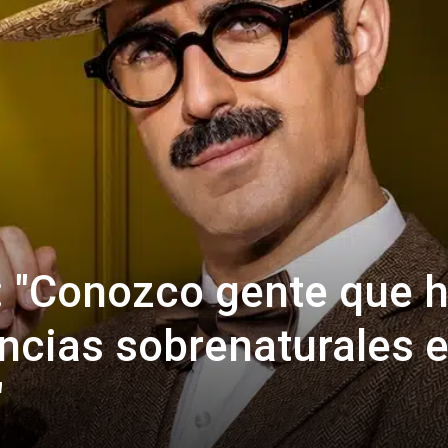
: "Conozco gente que 
encias sobrenaturales 
"