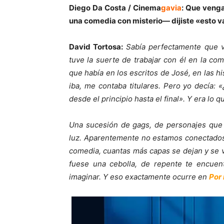
Diego Da Co
sta
/
Cinema
gavia
:
Que vengan
una comedia con misterio— dijiste «esto va
David Tortosa:
Sabía perfectamente que v
tuve la suerte de trabajar con él en la co
que había en los escritos de José, en las 
iba, me contaba titulares. Pero yo decía: 
desde el principio hasta el final». Y era lo q
Una sucesión de gags, de personajes que 
luz. Aparentemente no estamos conectados
comedia, cuantas más capas se dejan y se va
fuese una cebolla, de repente te encuent
imaginar. Y eso exactamente ocurre en
Por