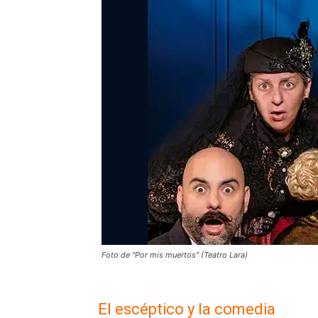
Foto de "Por mis muertos" (Teatro Lara)
El escéptico y la comedia