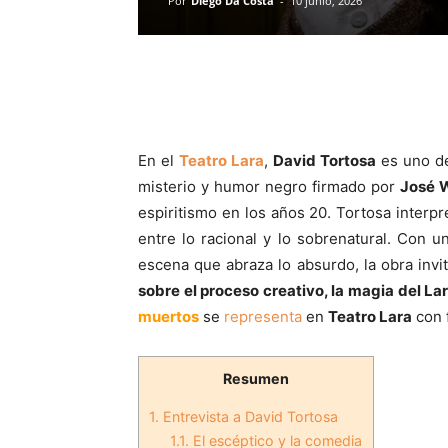
Por
Diego Da Costa
-
10 junio, 2026
En el
Teatro Lara
,
David Tortosa
es uno de
misterio y humor negro firmado por
José W
espiritismo en los años 20. Tortosa interpr
entre lo racional y lo sobrenatural. Con u
escena que abraza lo absurdo, la obra invit
sobre el proceso creativo, la magia del La
muertos
se
representa
en
Teatro Lara
con 
Resumen
1.
Entrevista a David Tortosa
1.1.
El escéptico y la comedia