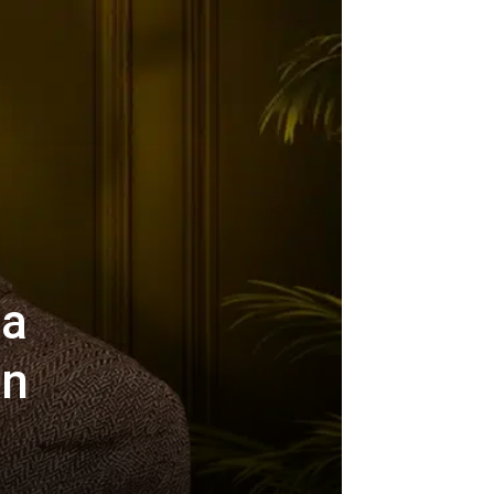
ha
en