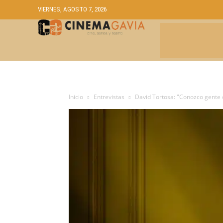
VIERNES, AGOSTO 7, 2026
CRÍTICAS
A
Inicio
Entrevistas
David Tortosa: "Conozco gente q