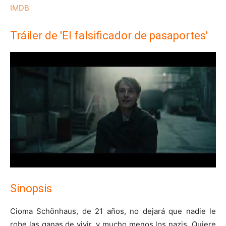
IMDB
Tráiler de 'El falsificador de pasaportes'
Sinopsis
Cioma Schönhaus, de 21 años, no dejará que nadie le
robe las ganas de vivir, y mucho menos los nazis. Quiere