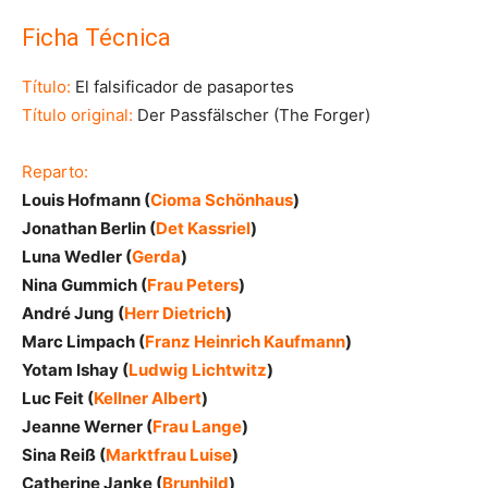
Ficha Técnica
Título:
El falsificador de pasaportes
Título original:
Der Passfälscher (The Forger)
Reparto:
Louis Hofmann (
Cioma Schönhaus
)
Jonathan Berlin (
Det Kassriel
)
Luna Wedler (
Gerda
)
Nina Gummich (
Frau Peters
)
André Jung (
Herr Dietrich
)
Marc Limpach (
Franz Heinrich Kaufmann
)
Yotam Ishay (
Ludwig Lichtwitz
)
Luc Feit (
Kellner Albert
)
Jeanne Werner (
Frau Lange
)
Sina Reiß (
Marktfrau Luise
)
Catherine Janke (
Brunhild
)