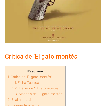
Crítica de 'El gato montés'
Resumen
1.
Crítica de 'El gato montés'
1.1.
Ficha Técnica
1.2.
Tráiler de 'El gato montés'
1.3.
Sinopsis de 'El gato montés'
2.
El alma partida
3.
La muerte acecha