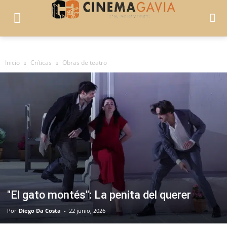
Inicio
Críticas
Obras de teatro
"El gato montés": La penita del querer
Por
Diego Da Costa
-
22 junio, 2026