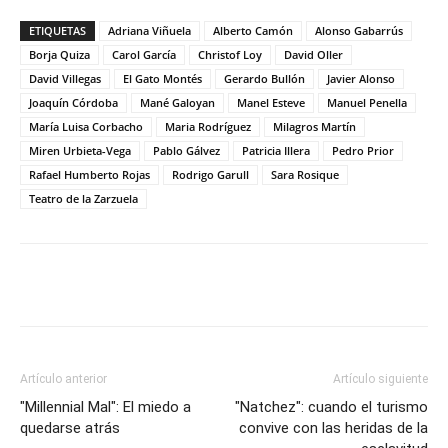
ETIQUETAS
Adriana Viñuela
Alberto Camón
Alonso Gabarrús
Borja Quiza
Carol García
Christof Loy
David Oller
David Villegas
El Gato Montés
Gerardo Bullón
Javier Alonso
Joaquín Córdoba
Mané Galoyan
Manel Esteve
Manuel Penella
María Luisa Corbacho
Maria Rodríguez
Milagros Martín
Miren Urbieta-Vega
Pablo Gálvez
Patricia Illera
Pedro Prior
Rafael Humberto Rojas
Rodrigo Garull
Sara Rosique
Teatro de la Zarzuela
Artículo anterior
Artículo siguiente
"Millennial Mal": El miedo a
"Natchez": cuando el turismo
quedarse atrás
convive con las heridas de la