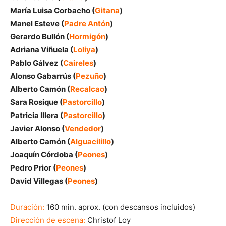
María Luisa Corbacho (
Gitana
)
Manel Esteve (
Padre Antón
)
Gerardo Bullón (
Hormigón
)
Adriana Viñuela (
Loliya
)
Pablo Gálvez (
Caireles
)
Alonso Gabarrús (
Pezuño
)
Alberto Camón (
Recalcao
)
Sara Rosique (
Pastorcillo
)
Patricia Illera (
Pastorcillo
)
Javier Alonso (
Vendedor
)
Alberto Camón (
Alguacilillo
)
Joaquín Córdoba (
Peones
)
Pedro Prior (
Peones
)
David Villegas (
Peones
)
Duración:
160 min. aprox. (con descansos incluidos)
Dirección de escena:
Christof Loy