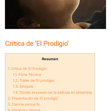
Crítica de 'El Prodigio'
Resumen
1.
Crítica de 'El Prodigio'
1.1.
Ficha Técnica
1.2.
Tráiler de 'El prodigio'
1.3.
Sinopsis
1.4.
Dónde se puede ver la película en streaming
2.
Presentación de 'El prodigio'
3.
Ciencia versus fe
4.
Hambre y miseria