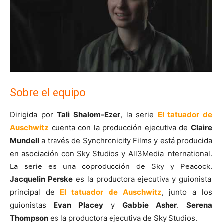
Sobre el equipo
Dirigida por
Tali Shalom-Ezer
, la serie
El tatuador de
Auschwitz
cuenta con la producción ejecutiva de
Claire
Mundell
a través de Synchronicity Films y está producida
en asociación con Sky Studios y All3Media International.
La serie es una coproducción de Sky y Peacock.
Jacquelin Perske
es la productora ejecutiva y guionista
principal de
El tatuador de Auschwitz
, junto a los
guionistas
Evan Placey
y
Gabbie Asher
.
Serena
Thompson
es la productora ejecutiva de Sky Studios.