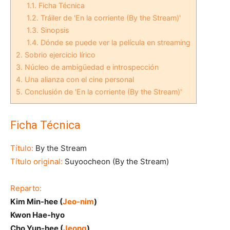
1.1.
Ficha Técnica
1.2.
Tráiler de 'En la corriente (By the Stream)'
1.3.
Sinopsis
1.4.
Dónde se puede ver la película en streaming
2.
Sobrio ejercicio lírico
3.
Núcleo de ambigüedad e introspección
4.
Una alianza con el cine personal
5.
Conclusión de 'En la corriente (By the Stream)'
Ficha Técnica
Título:
By the Stream
Título original:
Suyoocheon (By the Stream)
Reparto:
Kim Min-hee (
Jeo-nim
)
Kwon Hae-hyo
Cho Yun-hee (
Jeong
)