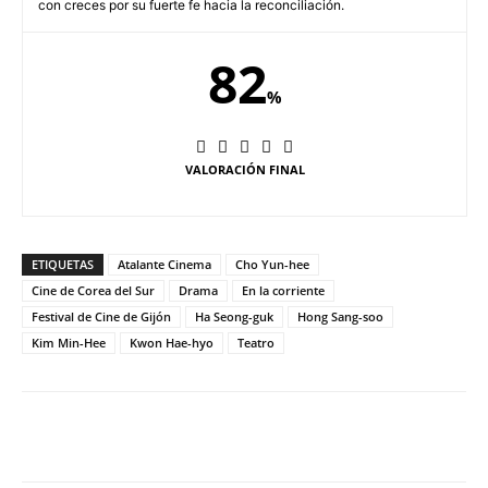
con creces por su fuerte fe hacia la reconciliación.
82
%
VALORACIÓN FINAL
ETIQUETAS
Atalante Cinema
Cho Yun-hee
Cine de Corea del Sur
Drama
En la corriente
Festival de Cine de Gijón
Ha Seong-guk
Hong Sang-soo
Kim Min-Hee
Kwon Hae-hyo
Teatro