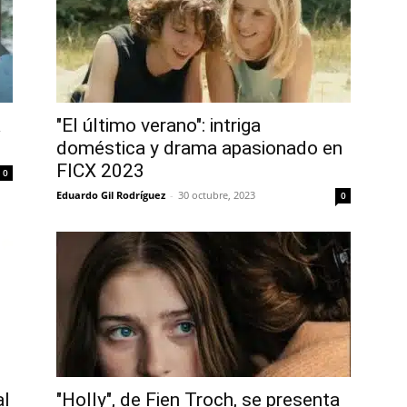
a
"El último verano": intriga
doméstica y drama apasionado en
FICX 2023
0
Eduardo Gil Rodríguez
-
30 octubre, 2023
0
al
"Holly", de Fien Troch, se presenta