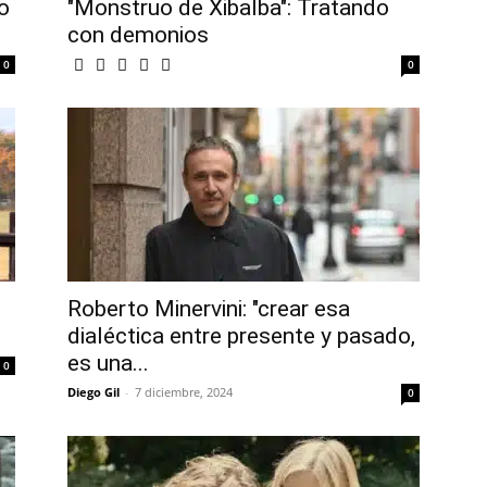
o
"Monstruo de Xibalba": Tratando
con demonios
0
0
Roberto Minervini: "crear esa
dialéctica entre presente y pasado,
es una...
0
Diego Gil
-
7 diciembre, 2024
0