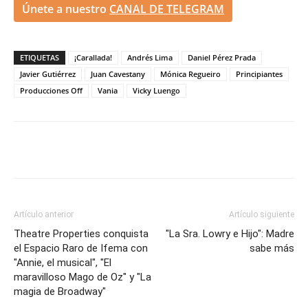
Únete a nuestro
CANAL DE TELEGRAM
ETIQUETAS
¡Carallada!
Andrés Lima
Daniel Pérez Prada
Javier Gutiérrez
Juan Cavestany
Mónica Regueiro
Principiantes
Producciones Off
Vania
Vicky Luengo
Artículo anterior
Artículo siguiente
Theatre Properties conquista
"La Sra. Lowry e Hijo": Madre
el Espacio Raro de Ifema con
sabe más
"Annie, el musical", "El
maravilloso Mago de Oz" y "La
magia de Broadway"