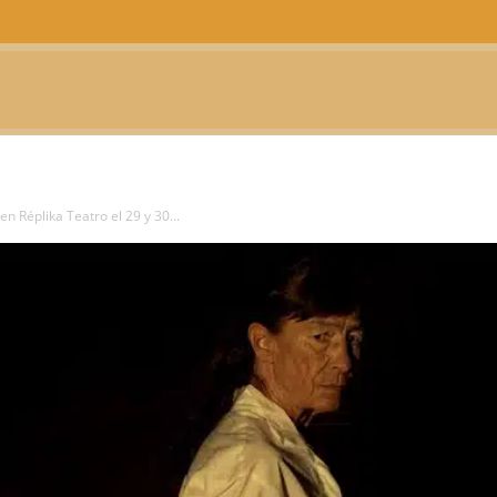
CTUALIDAD
TELEVISIÓN
TEATRO
PODCAST
 Réplika Teatro el 29 y 30...