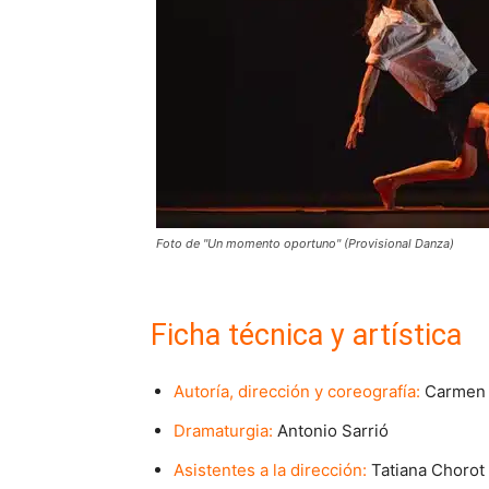
Foto de "Un momento oportuno" (Provisional Danza)
Ficha técnica y artística
Autoría, dirección y coreografía:
Carmen 
Dramaturgia:
Antonio Sarrió
Asistentes a la dirección:
Tatiana Chorot 