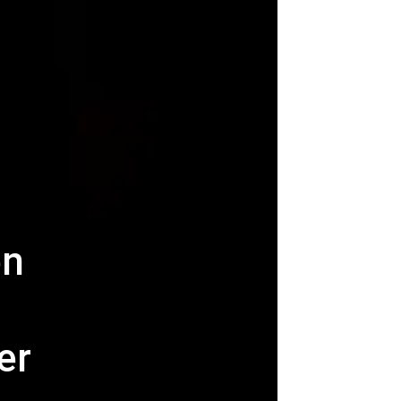
en
er