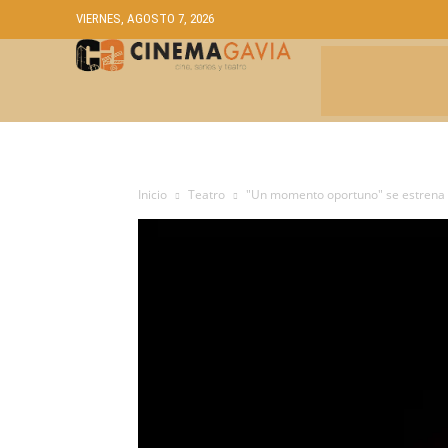
VIERNES, AGOSTO 7, 2026
CRÍTICAS
A
Inicio
Teatro
"Un momento oportuno" se estrena en