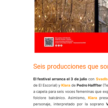
Seis producciones que so
El festival arranca el 3 de julio
con
Svadb
de El Escorial) y
Klara
de
Pedro Halffter
(Te
a capela para seis voces femeninas que exp
folclore balcánico. Asimismo,
Klara
prese
personaje, interpretado por la soprano