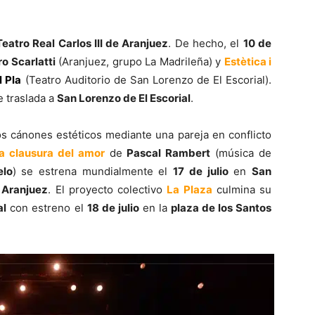
Teatro Real Carlos III de Aranjuez
. De hecho, el
10 de
o Scarlatti
(Aranjuez, grupo La Madrileña) y
Estètica i
l Pla
(Teatro Auditorio de San Lorenzo de El Escorial).
 traslada a
San Lorenzo de El Escorial
.
los cánones estéticos mediante una pareja en conflicto
a clausura del amor
de
Pascal Rambert
(música de
elo
) se estrena mundialmente el
17 de julio
en
San
n
Aranjuez
. El proyecto colectivo
La Plaza
culmina su
al
con estreno el
18 de julio
en la
plaza de los Santos