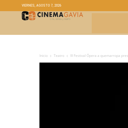
VIERNES, AGOSTO 7, 2026
CRÍTICAS
A
Inicio
Teatro
III Festival Ópera a quemarropa pre