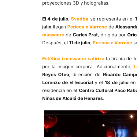
proyecciones 3D y holografías.
El 4 de julio
,
Svadba
se representa en el
julio
llegan
Pericca e Varrone
de
Alessandr
massacre
de
Carles Prat
, dirigida por
Orio
Después, el
11 de julio
,
Pericca e Varrone
se
Estètica i massacre satiriza
la tiranía de 
por la imagen corporal. Adicionalmente,
L
Reyes Oteo
, dirección de
Ricardo Camp
Lorenzo de El Escorial
y el
18 de julio
e
residencia en el
Centro Cultural Paco Rab
Niños de Alcalá de Henares
.