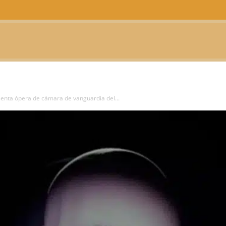
CTUALIDAD
TELEVISIÓN
TEATRO
PODCAST
senta ópera de cámara de vanguardia del...