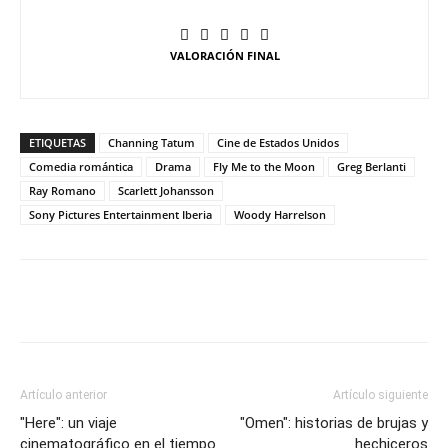
VALORACIÓN FINAL
ETIQUETAS
Channing Tatum
Cine de Estados Unidos
Comedia romántica
Drama
Fly Me to the Moon
Greg Berlanti
Ray Romano
Scarlett Johansson
Sony Pictures Entertainment Iberia
Woody Harrelson
Artículo anterior
Artículo siguiente
"Here": un viaje
"Omen": historias de brujas y
cinematográfico en el tiempo
hechiceros