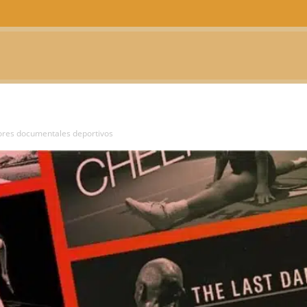
CTUALIDAD
TELEVISIÓN
TEATRO
PODCAST
jores documentales deportivos