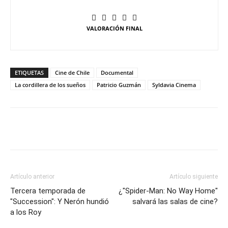
VALORACIÓN FINAL
ETIQUETAS
Cine de Chile
Documental
La cordillera de los sueños
Patricio Guzmán
Syldavia Cinema
Artículo anterior
Artículo siguiente
Tercera temporada de
¿"Spider-Man: No Way Home"
"Succession": Y Nerón hundió
salvará las salas de cine?
a los Roy