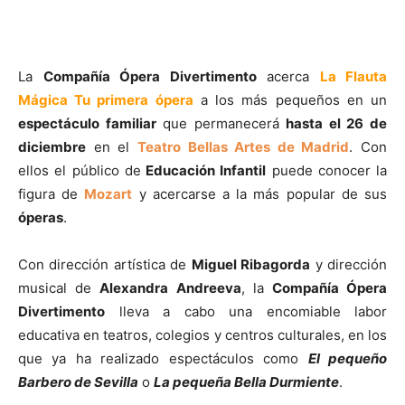
La
Compa
ñía Ópera Divertimento
acerca
La Flauta
M
ágica Tu primera ópera
a los más pequeños en un
espect
áculo familiar
que permanecerá
hasta el 26 de
diciembre
en el
Teatro Bellas Artes de Madrid
. Con
ellos el público de
Educaci
ón Infantil
puede conocer la
figura de
Mozart
y acercarse a la más popular de sus
óperas
.
Con dirección artística de
Miguel Ribagorda
y dirección
musical de
Alexandra Andreeva
, la
Compa
ñía Ópera
Divertimento
lleva a cabo una encomiable labor
educativa en teatros, colegios y centros culturales, en los
que ya ha realizado espectáculos como
El peque
ño
Barbero de Sevilla
o
La peque
ña Bella Durmiente
.