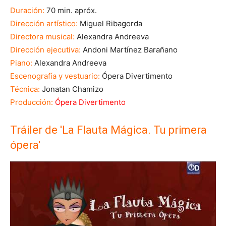
Duración:
70 min. apróx.
Dirección artístico:
Miguel Ribagorda
Directora musical:
Alexandra Andreeva
Dirección ejecutiva:
Andoni Martínez Barañano
Piano:
Alexandra Andreeva
Escenografía y vestuario:
Ópera Divertimento
Técnica:
Jonatan Chamizo
Producción:
Ópera Divertimento
Tráiler de 'La Flauta Mágica. Tu primera
ópera'