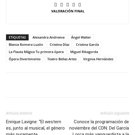
VALORACIÓN FINAL
ETIQUETAS
Alexandra Andreeva
Ángel Walter
Blanca Romera Luzón
Cristina Díaz
Cristina García
La Flauta Mágica Tu primera ópera
Miguel Ribagorda
Ópera Divertimento
Teatro Bellas Artes
Virginia Hernández
Artículo anterior
Artículo siguiente
Enrique Lavigne: “El western
Conoce la programación de
es, junto al musical, el género
noviembre del CDN: Del García
más puramente
Lorca más vanguardista a la