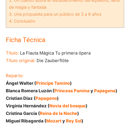
2.
Un cuento sobre el restablecimiento del equilibrio, lleno
de magia y fantasía
3.
Una propuesta para un público de 3 a 6 años
4.
Conclusión
Ficha Técnica
Título:
La Flauta Mágica Tu primera ópera
Título original:
Die Zauberflöte
Reparto:
Ángel Walter (
Príncipe Tamino
)
Blanca Romera Luzón (
Princesa Pamina
y
Papagena
)
Cristian Díaz (
Papageno
)
Virginia Hernández (
Novia del bosque
)
Cristina García (
Reina de la Noche
)
Miguel Ribagorda (
Mozart
y
Rey Sol
)