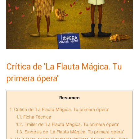
Crítica de 'La Flauta Mágica. Tu
primera ópera'
Resumen
1.
Crítica de 'La Flauta Mágica. Tu primera ópera'
1.1.
Ficha Técnica
1.2.
Tráiler de 'La Flauta Mágica. Tu primera ópera'
1.3.
Sinopsis de 'La Flauta Mágica. Tu primera ópera'