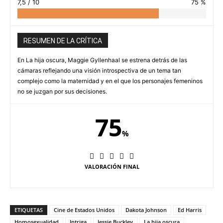
7,5 / 10
75 %
RESUMEN DE LA CRÍTICA
En La hija oscura, Maggie Gyllenhaal se estrena detrás de las
cámaras reflejando una visión introspectiva de un tema tan
complejo como la maternidad y en el que los personajes femeninos
no se juzgan por sus decisiones.
75
%
VALORACIÓN FINAL
ETIQUETAS
Cine de Estados Unidos
Dakota Johnson
Ed Harris
Homosexualidad
Intriga
Jessie Buckley
La hija oscura