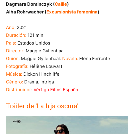
Dagmara Dominczyk (
Callie
)
Alba Rohrwacher (
Excursionista femenina
)
Año:
2021
Duración:
121 min.
País:
Estados Unidos
Director:
Maggie Gyllenhaal
Guion:
Maggie Gyllenhaal.
Novela:
Elena Ferrante
Fotografía:
Hélène Louvart
Música:
Dickon Hinchliffe
Género:
Drama. Intriga
Distribuidor:
Vértigo Films España
Tráiler de 'La hija oscura'