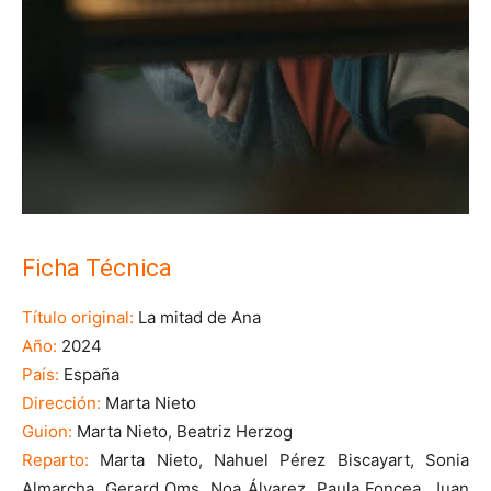
Ficha Técnica
Título original:
La mitad de Ana
Año:
2024
País:
España
Dirección:
Marta Nieto
Guion:
Marta Nieto, Beatriz Herzog
Reparto:
Marta Nieto, Nahuel Pérez Biscayart, Sonia
Almarcha, Gerard Oms, Noa Álvarez, Paula Foncea, Juan