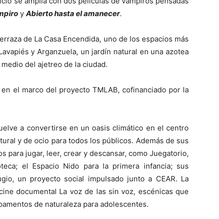
iclo se amplía con dos películas de vampiros pensadas
mpiro
y
Abierto hasta el amanecer
.
 Terraza de La Casa Encendida, uno de los espacios más
avapiés y Arganzuela, un jardín natural en una azotea
 medio del ajetreo de la ciudad.
 en el marco del proyecto TMLAB, cofinanciado por la
elve a convertirse en un oasis climático en el centro
ural y de ocio para todos los públicos. Además de sus
s para jugar, leer, crear y descansar, como Juegatorio,
teca; el Espacio Nido para la primera infancia; sus
fugio, un proyecto social impulsado junto a CEAR. La
cine documental La voz de las sin voz, escénicas que
mpamentos de naturaleza para adolescentes.