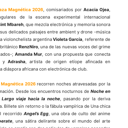
raza Magnética 2026
, comisariados por
Acacia Ojea
,
ulares de la escena experimental internacional
int Mbareh
, que mezcla electrónica y memoria sonora
sus delicados paisajes entre ambient y drone -música
la violonchelista argentina
Violeta García
, referente de
 británico
RenzNiro
, una de las nuevas voces del grime
erados-;
Amanda Mur
, con una propuesta que conecta
a; y
Adrasha
, artista de origen etíope afincada en
a diáspora africana con electrónica de club.
a Magnética 2026
recorren noches atravesadas por la
ormación. Desde los encuentros nocturnos de
Noche en
e
Largo viaje hacia la noche
, pasando por la deriva
. Billete sin retorno o la fábula vampírica de Una chica
l recorrido
Angel’s Egg
, una obra de culto del anime
perate
, una sátira delirante sobre el mundo del arte