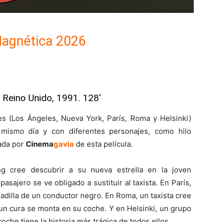
Magnética 2026
 Reino Unido, 1991. 128’
es (Los Ángeles, Nueva York, París, Roma y Helsinki)
mismo día y con diferentes personajes, como hilo
zada por
Cinema
gavia
de esta película.
ng cree descubrir a su nueva estrella en la joven
asajero se ve obligado a sustituir al taxista. En París,
adilla de un conductor negro. En Roma, un taxista cree
n cura se monta en su coche. Y en Helsinki, un grupo
he tiene la historia más trágica de todos ellos.