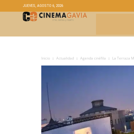
JUEVES, AGOSTO 6, 2026
CRÍTICAS
A
Inicio
Actualidad
Agenda cinéfila
La Terraza Ma