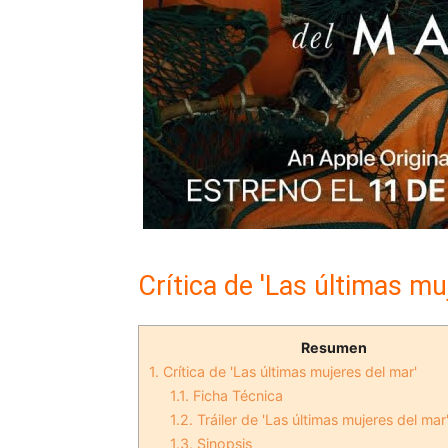
Crítica de 'Las últimas mu
Resumen
1.
Crítica de 'Las últimas mujeres del mar'
1.1.
Ficha Técnica
1.2.
Tráiler de 'Las últimas mujeres del mar
1.3.
Sinopsis