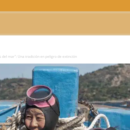
CTUALIDAD
TELEVISIÓN
TEATRO
PODCAST
 del mar": Una tradición en peligro de extinción