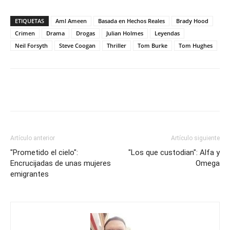
ETIQUETAS
Aml Ameen
Basada en Hechos Reales
Brady Hood
Crimen
Drama
Drogas
Julian Holmes
Leyendas
Neil Forsyth
Steve Coogan
Thriller
Tom Burke
Tom Hughes
Artículo anterior
Artículo siguiente
"Prometido el cielo":
"Los que custodian": Alfa y
Encrucijadas de unas mujeres
Omega
emigrantes