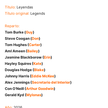
Título:
Leyendas
Título original:
Legends
Reparto:
Tom Burke (
Guy
)
Steve Coogan (
Don
)
Tom Hughes (
Carter
)
Aml Ameen (
Bailey
)
Jasmine Blackborow (
Erin
)
Hayley Squires (
Kate
)
Douglas Hodge (
Blake
)
Johnny Harris (
Eddie McKee
)
Alex Jennings (
Secretario del Interior
)
Con O'Neill (
Arthur Goodwin
)
Gerald Kyd (
Mylonas
)
Año:
2026