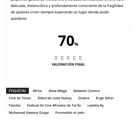
delicada, melancólica y profundamente consciente de la fragilidad
de quienes viven siempre esperando un lugar donde poder
quedarse.
70
%
VALORACIÓN FINAL
ETIQUETAS
Africa
Aïssa Maïga
Atalante Cinema
Cine de Túnez
Déborah Lobe Naney
Drama
Erige Sehiri
Familia
Festival de Cine Africano de Tarifa
Laetitia Ky
Mohamed Hassine Graya
Prometido el cielo