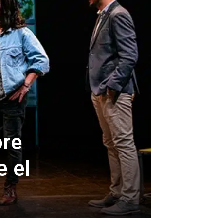
bre
e el