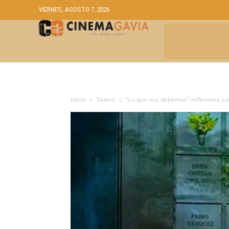
VIERNES, AGOSTO 7, 2026
CRÍTICAS
A
Inicio
Teatro
"Lo que nos debemos" reflexiona sobr