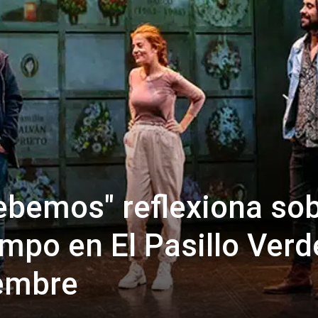
ebemos" reflexiona so
empo en El Pasillo Verd
iembre