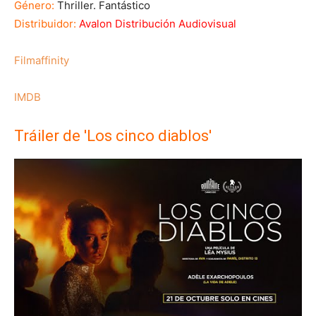
Género:
Thriller. Fantástico
Distribuidor:
Avalon Distribución Audiovisual
Filmaffinity
IMDB
Tráiler de 'Los cinco diablos'