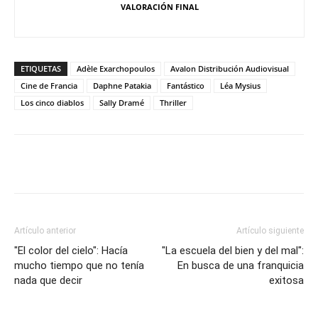
VALORACIÓN FINAL
ETIQUETAS
Adèle Exarchopoulos
Avalon Distribución Audiovisual
Cine de Francia
Daphne Patakia
Fantástico
Léa Mysius
Los cinco diablos
Sally Dramé
Thriller
Artículo anterior
Artículo siguiente
"El color del cielo": Hacía
"La escuela del bien y del mal":
mucho tiempo que no tenía
En busca de una franquicia
nada que decir
exitosa