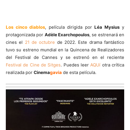
Los cinco diablos
, película dirigida por
Léa Mysius
y
protagonizada por
Adèle Exarchopoulos
, se estrenará en
cines el
21 de octubre
de 2022. Este drama fantástico
tuvo su estreno mundial en la Quincena de Realizadores
del Festival de Cannes y se estrenó en el reciente
Festival de Cine de Sitges
. Puedes leer
AQUí
otra crítica
realizada por
Cinema
gavia
de esta película.