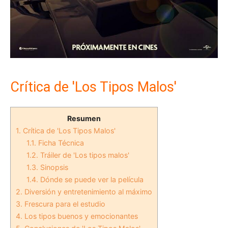
Crítica de 'Los Tipos Malos'
Resumen
1.
Crítica de 'Los Tipos Malos'
1.1.
Ficha Técnica
1.2.
Tráiler de 'Los tipos malos'
1.3.
Sinopsis
1.4.
Dónde se puede ver la película
2.
Diversión y entretenimiento al máximo
3.
Frescura para el estudio
4.
Los tipos buenos y emocionantes