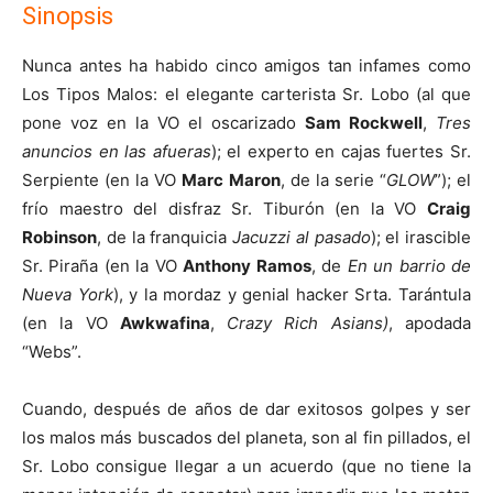
Sinopsis
Nunca antes ha habido cinco amigos tan infames como
Los Tipos Malos: el elegante carterista Sr. Lobo (al que
pone voz en la VO el oscarizado
Sam Rockwell
,
Tres
anuncios en las afueras
); el experto en cajas fuertes Sr.
Serpiente (en la VO
Marc Maron
, de la serie “
GLOW
”); el
frío maestro del disfraz Sr. Tiburón (en la VO
Craig
Robinson
, de la franquicia
Jacuzzi al pasado
); el irascible
Sr. Piraña (en la VO
Anthony Ramos
, de
En un barrio de
Nueva York
), y la mordaz y genial hacker Srta. Tarántula
(en la VO
Awkwafina
,
Crazy Rich Asians)
, apodada
“Webs”.
Cuando, después de años de dar exitosos golpes y ser
los malos más buscados del planeta, son al fin pillados, el
Sr. Lobo consigue llegar a un acuerdo (que no tiene la