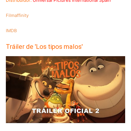
Distribuidor:
Universal Pictures International Spain
Filmaffinity
IMDB
Tráiler de 'Los tipos malos'