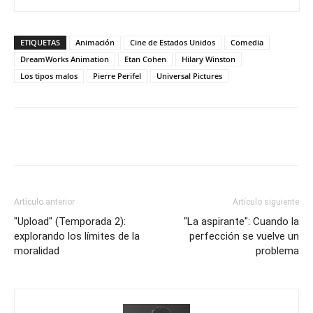
ETIQUETAS
Animación
Cine de Estados Unidos
Comedia
DreamWorks Animation
Etan Cohen
Hilary Winston
Los tipos malos
Pierre Perifel
Universal Pictures
Artículo anterior
Artículo siguiente
"Upload" (Temporada 2):
"La aspirante": Cuando la
explorando los límites de la
perfección se vuelve un
moralidad
problema