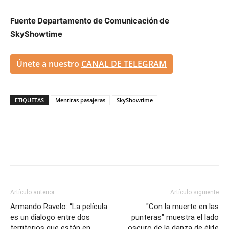
Fuente Departamento de Comunicación de
SkyShowtime
Únete a nuestro
CANAL DE TELEGRAM
ETIQUETAS
Mentiras pasajeras
SkyShowtime
Artículo anterior
Artículo siguiente
Armando Ravelo: “La película
"Con la muerte en las
es un dialogo entre dos
punteras" muestra el lado
territorios que están en
oscuro de la danza de élite