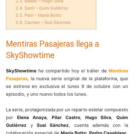
2.3.
Basilio – Hugo Silva
2.4.
Santi – Quim Gutiérrez
2.5.
Patri – María Botto
2.6.
Carmen – Susi Sánchez
Mentiras Pasajeras llega a
SkyShowtime
SkyShowtime
ha compartido hoy el tráiler de
Mentiras
Pasajeras
, la nueva serie original de la plataforma, que
se estrena en exclusiva el lunes 9 de octubre con un
episodio, y uno nuevo todos los lunes.
La serie, protagonizada por un reparto estelar compuesto
por
Elena Anaya
,
Pilar Castro
,
Hugo Silva
,
Quim
Gutiérrez
y
Susi Sánchez
, cuenta además con la
colaboración especial de
María Botto
,
Pedro Casablanc
,