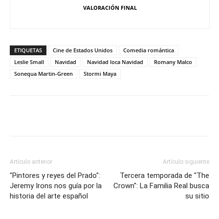
VALORACIÓN FINAL
ETIQUETAS
Cine de Estados Unidos
Comedia romántica
Leslie Small
Navidad
Navidad loca Navidad
Romany Malco
Sonequa Martin-Green
Stormi Maya
Artículo anterior
Artículo siguiente
"Pintores y reyes del Prado":
Tercera temporada de "The
Jeremy Irons nos guía por la
Crown": La Familia Real busca
historia del arte español
su sitio