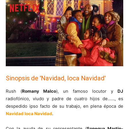
Sinopsis de 'Navidad, loca Navidad'
Rush (
Romany Malco
), un famoso locutor y
DJ
radiofónico, viudo y padre de cuatro hijos de......, es
despedido ipso facto de su trabajo, en plena época de
Navidad loca Navidad
.
Con la ayuda de su representante (
Sonequa Martin-