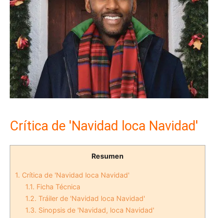
Crítica de 'Navidad loca Navidad'
Resumen
1.
Crítica de 'Navidad loca Navidad'
1.1.
Ficha Técnica
1.2.
Tráiler de 'Navidad loca Navidad'
1.3.
Sinopsis de 'Navidad, loca Navidad'