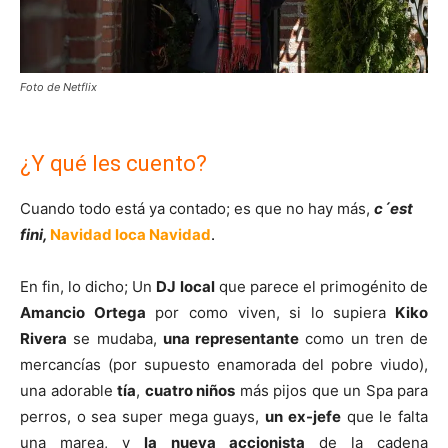
Foto de Netflix
¿Y qué les cuento?
Cuando todo está ya contado; es que no hay más,
c´est
fini,
Navidad loca Navidad
.
En fin, lo dicho; Un
DJ local
que parece el primogénito de
Amancio Ortega
por como viven, si lo supiera
Kiko
Rivera
se mudaba,
una representante
como un tren de
mercancías (por supuesto enamorada del pobre viudo),
una adorable
tía
,
cuatro niños
más pijos que un Spa para
perros, o sea super mega guays,
un ex-jefe
que le falta
una marea, y
la nueva accionista
de la cadena