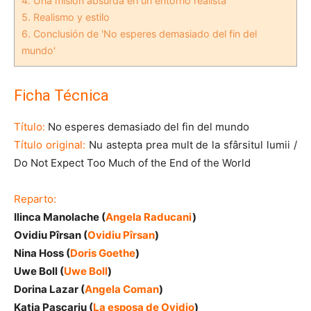
4.
Una misión absurda en un entorno realista
5.
Realismo y estilo
6.
Conclusión de 'No esperes demasiado del fin del
mundo'
Ficha Técnica
Título:
No esperes demasiado del fin del mundo
Título original:
Nu astepta prea mult de la sfârsitul lumii /
Do Not Expect Too Much of the End of the World
Reparto:
Ilinca Manolache (
Angela Raducani
)
Ovidiu Pîrsan (
Ovidiu Pîrsan
)
Nina Hoss (
Doris Goethe
)
Uwe Boll (
Uwe Boll
)
Dorina Lazar (
Angela Coman
)
Katia Pascariu (
La esposa de Ovidio
)