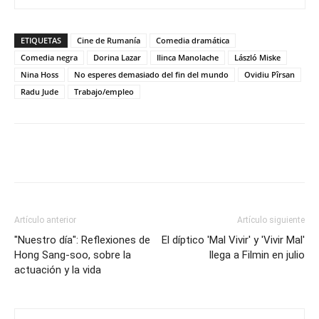
ETIQUETAS
Cine de Rumanía
Comedia dramática
Comedia negra
Dorina Lazar
Ilinca Manolache
László Miske
Nina Hoss
No esperes demasiado del fin del mundo
Ovidiu Pîrsan
Radu Jude
Trabajo/empleo
Artículo anterior
Artículo siguiente
"Nuestro día": Reflexiones de
El díptico 'Mal Vivir' y 'Vivir Mal'
Hong Sang-soo, sobre la
llega a Filmin en julio
actuación y la vida