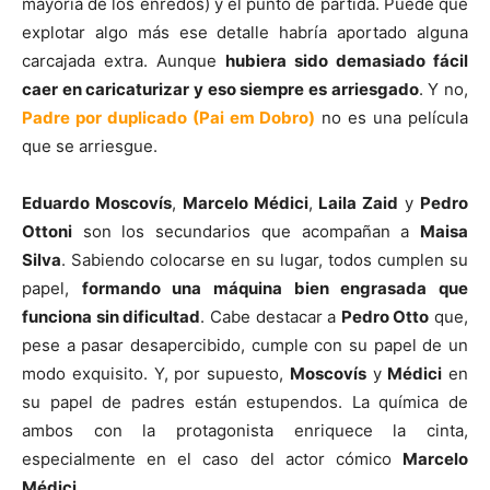
mayoría de los enredos) y el punto de partida. Puede que
explotar algo más ese detalle habría aportado alguna
carcajada extra. Aunque
hubiera sido demasiado fácil
caer en caricaturizar y eso siempre es arriesgado
. Y no,
Padre por duplicado (Pai em Dobro)
no es una película
que se arriesgue.
Eduardo Moscovís
,
Marcelo Médici
,
Laila Zaid
y
Pedro
Ottoni
son los secundarios que acompañan a
Maisa
Silva
. Sabiendo colocarse en su lugar, todos cumplen su
papel,
formando una máquina bien engrasada que
funciona sin dificultad
. Cabe destacar a
Pedro Otto
que,
pese a pasar desapercibido, cumple con su papel de un
modo exquisito. Y, por supuesto,
Moscovís
y
Médici
en
su papel de padres están estupendos. La química de
ambos con la protagonista enriquece la cinta,
especialmente en el caso del actor cómico
Marcelo
Médici
.