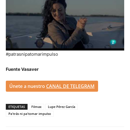
#patrasnipatomarimpulso
Fuente Vasaver
Únete a nuestro
CANAL DE TELEGRAM
ETIQUETAS
Filmax
Lupe Pérez García
Pa'trás ni pa'tomar impulso