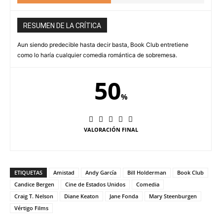
RESUMEN DE LA CRÍTICA
Aun siendo predecible hasta decir basta, Book Club entretiene
como lo haría cualquier comedia romántica de sobremesa.
50
%
VALORACIÓN FINAL
ETIQUETAS
Amistad
Andy García
Bill Holderman
Book Club
Candice Bergen
Cine de Estados Unidos
Comedia
Craig T. Nelson
Diane Keaton
Jane Fonda
Mary Steenburgen
Vértigo Films