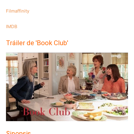
Filmaffinity
IMDB
Tráiler de 'Book Club'
Sinopsis