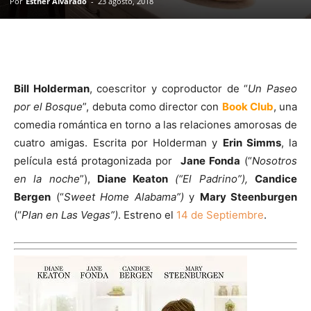
Por
Esther Alvarado
-
23 agosto, 2018
Bill Holderman
, coescritor y coproductor de “
Un Paseo
por el Bosque
”, debuta como director con
Book Club
, una
comedia romántica en torno a las relaciones amorosas de
cuatro amigas. Escrita por Holderman y
Erin Simms
, la
película está protagonizada por
Jane Fonda
(“
Nosotros
en la noche
”),
Diane Keaton
(“El Padrino”),
Candice
Bergen
(“
Sweet Home Alabama”)
y
Mary Steenburgen
(“
Plan en Las Vegas”)
. Estreno el
14 de Septiembre
.