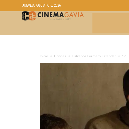
JUEVES, AGOSTO 6, 2026
CRÍTICAS
A
Inicio
Críticas
Estrenos Formato Estandar
"Plu