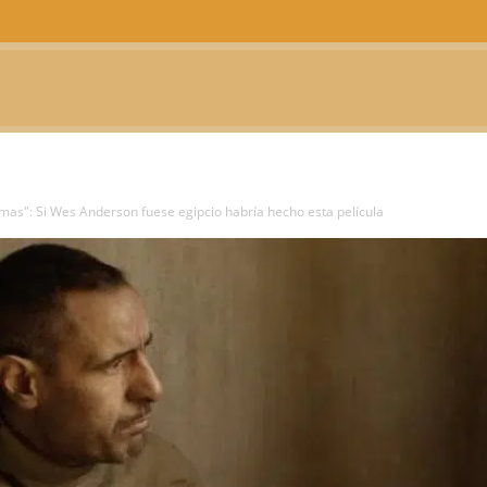
CTUALIDAD
TELEVISIÓN
TEATRO
PODCAST
mas": Si Wes Anderson fuese egipcio habría hecho esta película