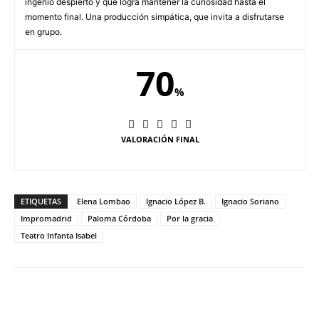
ingenio despierto y que logra mantener la curiosidad hasta el
momento final. Una producción simpática, que invita a disfrutarse
en grupo.
70
%
VALORACIÓN FINAL
ETIQUETAS
Elena Lombao
Ignacio López B.
Ignacio Soriano
Impromadrid
Paloma Córdoba
Por la gracia
Teatro Infanta Isabel