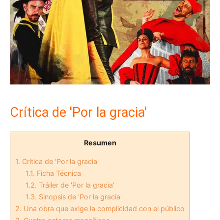
Crítica de 'Por la gracia'
Resumen
1.
Crítica de 'Por la gracia'
1.1.
Ficha Técnica
1.2.
Tráiler de 'Por la gracia'
1.3.
Sinopsis de 'Por la gracia'
2.
Una obra que exige la complicidad con el público