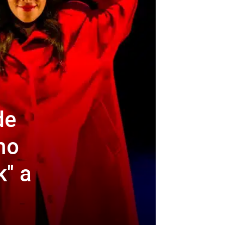
de
mo
k" a