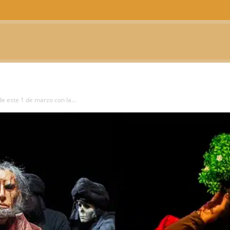
CTUALIDAD
TELEVISIÓN
TEATRO
PODCAST
de este 1 de marzo con la...