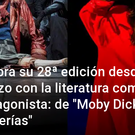
ebra su 28ª edición des
zo con la literatura co
agonista: de "Moby Dic
erías"