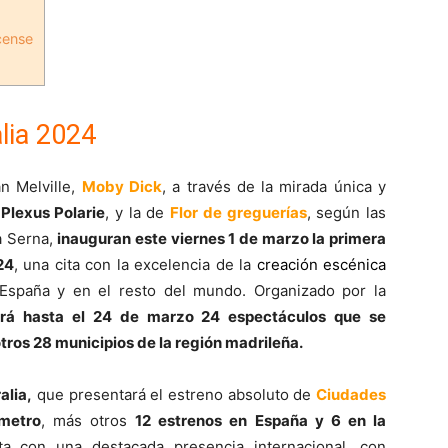
cense
lia 2024
n Melville,
Moby Dick
, a través de la mirada única y
a
Plexus Polarie
, y la de
Flor de greguerías
, según las
a Serna,
inauguran este viernes 1 de marzo la primera
24
, una cita con la excelencia de la
creación escénica
España y en el resto del mundo. Organizado por la
cerá hasta el 24 de marzo 24 espectáculos que se
 otros 28 municipios de la región madrileña.
alia,
que presentará el estreno absoluto de
Ciudades
metro
, más otros
12 estrenos en España y 6 en la
nta con una destacada presencia internacional, con