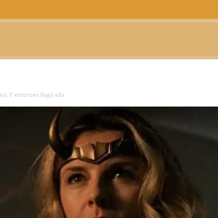
CTUALIDAD
TELEVISIÓN
TEATRO
PODCAST
io): Y entonces llegó ella