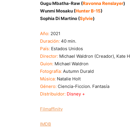
Gugu Mbatha-Raw (
Ravonna Renslayer
)
Wunmi Mosaku (
Hunter B-15
)
Sophia Di Martino (
Sylvie
)
Año:
2021
Duración:
40 min.
País:
Estados Unidos
Director:
Michael Waldron (Creador), Kate 
Guion:
Michael Waldron
Fotografía:
Autumn Durald
Música:
Natalie Holt
Género:
Ciencia-Ficcion. Fantasía
Distribuidor:
Disney +
Filmaffinity
IMDB