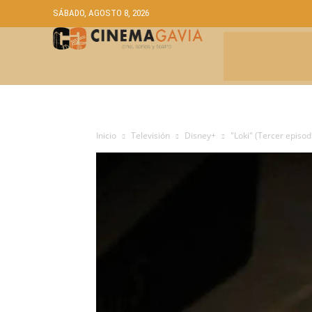
SÁBADO, AGOSTO 8, 2026
CRÍTICAS
A
Inicio
Televisión
Disney+
"Loki" (Tercer episod