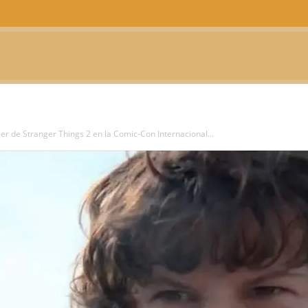
CTUALIDAD
TELEVISIÓN
TEATRO
PODCAST
iler de Stranger Things 2 en la Comic-Con Internacional...