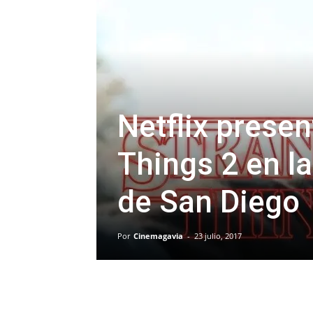
Netflix presen
Things 2 en l
de San Diego
Por
Cinemagavia
-
23 julio, 2017