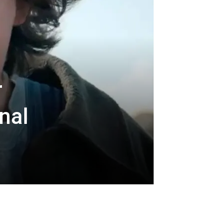
r
nal