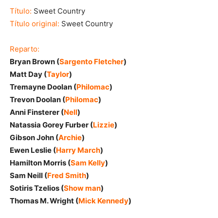
Título:
Sweet Country
Título original:
Sweet Country
Reparto:
Bryan Brown (
Sargento Fletcher
)
Matt Day (
Taylor
)
Tremayne Doolan (
Philomac
)
Trevon Doolan (
Philomac
)
Anni Finsterer (
Nell
)
Natassia Gorey Furber (
Lizzie
)
Gibson John (
Archie
)
Ewen Leslie (
Harry March
)
Hamilton Morris (
Sam Kelly
)
Sam Neill (
Fred Smith
)
Sotiris Tzelios (
Show man
)
Thomas M. Wright (
Mick Kennedy
)