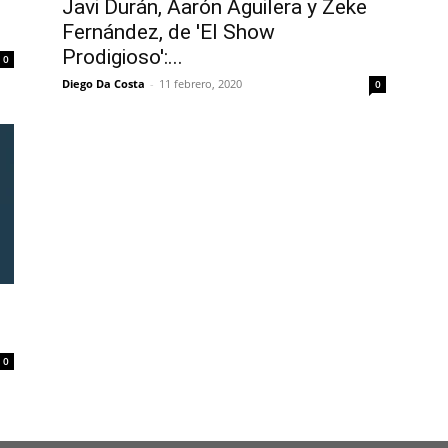
Javi Durán, Aarón Aguilera y Zeke
Fernández, de 'El Show
Prodigioso':...
0
Diego Da Costa
-
11 febrero, 2020
0
0