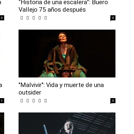
n
“Historia de una escalera”: Buero
Vallejo 75 años después
0
0
a
"Malvivir": Vida y muerte de una
outsider
1
0