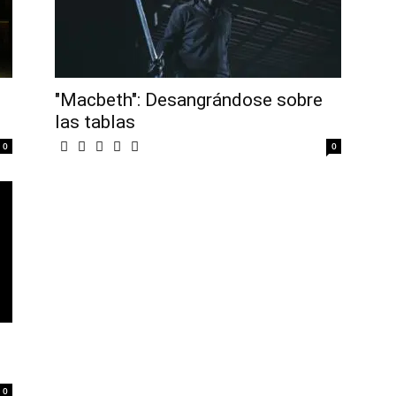
l
"Macbeth": Desangrándose sobre
las tablas
0
0
0