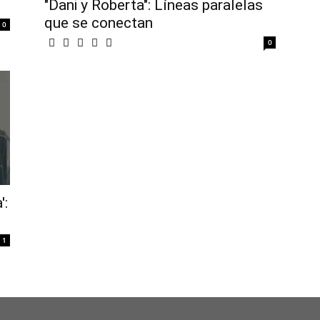
"Dani y Roberta": Líneas paralelas
que se conectan
0
0
':
1