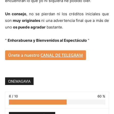
encuentran lo que yo ni siquiera he podido oler.
Un consejo
, no se pierdan ni los créditos iniciales que
son
muy originales
ni una advertencia final que a más de
uno
os puede agradar
bastante.
"
Enhorabuena y Bienvenidos al Espectáculo
"
Únete a nuestro
CANAL DE TELEGRAM
CINEMAGAVIA
6 / 10
60 %