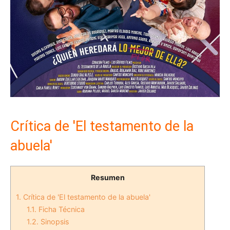
Crítica de 'El testamento de la
abuela'
Resumen
1.
Crítica de 'El testamento de la abuela'
1.1.
Ficha Técnica
1.2.
Sinopsis