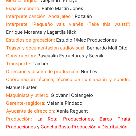
Música original:
Alejandro Pelayo
Espacio sonoro:
Pablo Martín Jones
Intérprete canción “Anda jaleo”:
Rozalén
Intérprete “Pequeño vals vienés (Take this waltz)”:
Enrique Morente y Lagartija Nick
Estudios de grabación:
Estudio 1/Mac Producciones
Teaser y documentación audiovisual:
Bernardo Moll Otto
Construcción:
Pascualin Estructures y Scenik
Transporte:
Taicher
Dirección y diseño de producción:
Nur Levi
Coordinación técnica, técnico de iluminación y sonido:
Manuel Fuster
Maquinista y utilero:
Giovanni Colangelo
Gerente-regidora:
Melanie Pindado
Ayudante de dirección:
Xenia Reguant
Producción:
La Rota Producciones
,
Barco Pirata
Producciones
y
Concha Busto Producción y Distribución