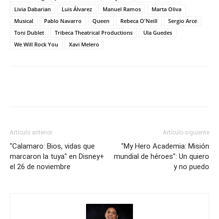
Livia Dabarian
Luis Álvarez
Manuel Ramos
Marta Oliva
Musical
Pablo Navarro
Queen
Rebeca O'Neill
Sergio Arce
Toni Dublet
Tribeca Theatrical Productions
Ula Guedes
We Will Rock You
Xavi Melero
Artículo anterior
Artículo siguiente
"Calamaro: Bios, vidas que
"My Hero Academia: Misión
marcaron la tuya" en Disney+
mundial de héroes": Un quiero
el 26 de noviembre
y no puedo