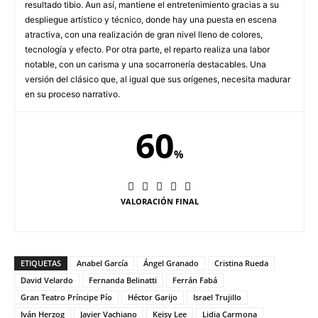
resultado tibio. Aun así, mantiene el entretenimiento gracias a su
despliegue artístico y técnico, donde hay una puesta en escena
atractiva, con una realización de gran nivel lleno de colores,
tecnología y efecto. Por otra parte, el reparto realiza una labor
notable, con un carisma y una socarronería destacables. Una
versión del clásico que, al igual que sus orígenes, necesita madurar
en su proceso narrativo.
60
%
VALORACIÓN FINAL
ETIQUETAS
Anabel García
Ángel Granado
Cristina Rueda
David Velardo
Fernanda Belinatti
Ferrán Fabá
Gran Teatro Príncipe Pío
Héctor Garijo
Israel Trujillo
Iván Herzog
Javier Vachiano
Keisy Lee
Lidia Carmona