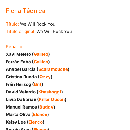
Ficha Técnica
Título:
We Will Rock You
Título original:
We Will Rock You
Reparto:
Xavi Melero (
Galileo
)
Ferrán Fabá (
Galileo
)
Anabel García (
Scaramouche
)
Cristina Rueda (
Ozzy
)
Iván Herzog (
Brit
)
David Velardo (
Khashoggi
)
Livia Dabarian (
Killer Queen
)
Manuel Ramos (
Buddy
)
Marta Oliva (
Elenco
)
Keisy Lee (
Elenco
)
Sergio Arce (
Elenco
)