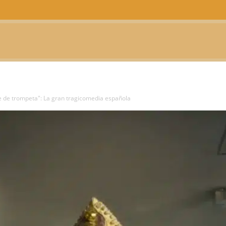
CTUALIDAD
TELEVISIÓN
TEATRO
PODCAST
te de trompeta": La gran tragicomedia española