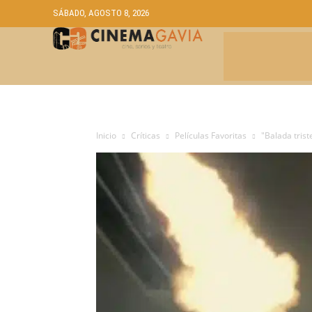
SÁBADO, AGOSTO 8, 2026
CRÍTICAS
A
Inicio
Críticas
Películas Favoritas
"Balada tris