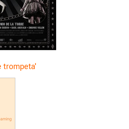
e trompeta'
reaming