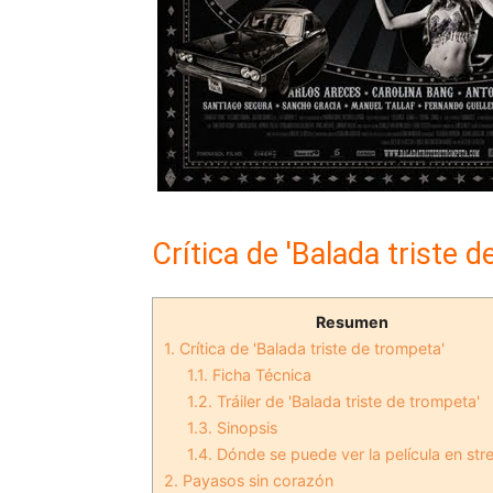
Crítica de 'Balada triste d
Resumen
1.
Crítica de 'Balada triste de trompeta'
1.1.
Ficha Técnica
1.2.
Tráiler de 'Balada triste de trompeta'
1.3.
Sinopsis
1.4.
Dónde se puede ver la película en st
2.
Payasos sin corazón