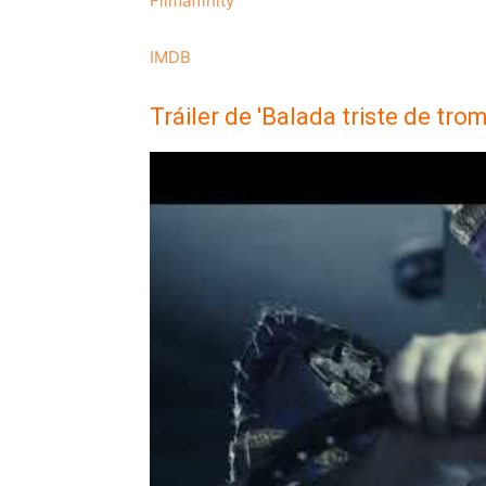
Filmaffinity
IMDB
Tráiler de 'Balada triste de tro