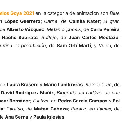
mios Goya 2021
en la categoría de animación son
Blue
 López Guerrero
;
Carne
, de
Camila Kater
;
El gran
de
Alberto Vázquez
;
Metamorphosis
, de
Carla Pereira
e
Nacho Subirats
;
Reflejo
, de
Juan Carlos Mostaza
;
Rutina: la prohibición
, de
Sam Ortí Martí
; y
Vuela
, de
 de
Laura Brasero
y
Mario Lumbreras
;
Before I Die
, de
e
David Rodríguez Muñiz
;
Biografía del cadáver de una
car Bernàcer
;
Furtivo
, de
Pedro García Campos
y
Pol
ía
;
Paraíso
, de
Mateo Cabeza
;
Paraíso en llamas,
de
 de
Ana Serna
y
Paula Iglesias
.