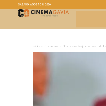
SÁBADO, AGOSTO 8, 2026
CRÍTICAS
A
Inicio
Guerreros
35 cortometrajes en busca de l