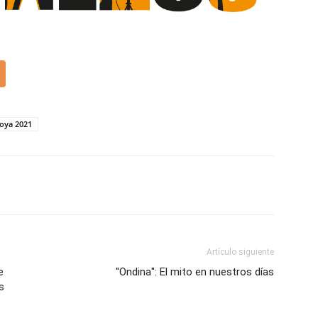
oya 2021
Artículo siguiente
e
''Ondina'': El mito en nuestros días
s