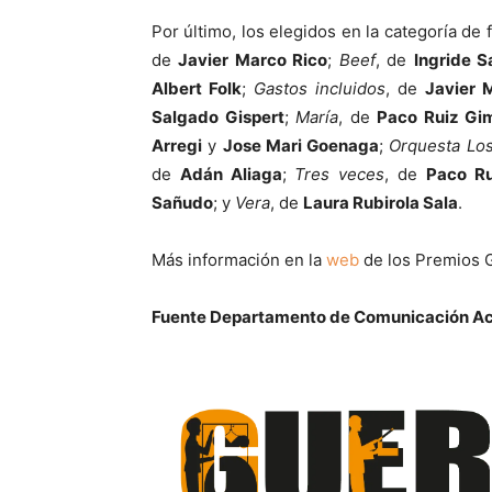
Por último, los elegidos en la categoría de 
de
Javier Marco Rico
;
Beef
, de
Ingride S
Albert Folk
;
Gastos incluidos
, de
Javier 
Salgado Gispert
;
María
, de
Paco Ruiz Gi
Arregi
y
Jose Mari Goenaga
;
Orquesta Los
de
Adán Aliaga
;
Tres veces
, de
Paco Ru
Sañudo
; y
Vera
, de
Laura Rubirola Sala
.
Más información en la
web
de los Premios 
Fuente Departamento de Comunicación A