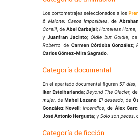
Los cortometrajes seleccionados a los
Pre
& Malone: Casos imposibles
, de
Abraham
Corelli
, de
Abel Carbajal
;
Homeless Home,
y
Juanfran Jacinto
;
Oldie but Goldie
, d
Roberto
, de
Carmen Córdoba González
;
Carlos Gómez-Mira Sagrado
.
Categoría documental
En el apartado documental figuran
57 días
,
Iker Esteibarlanda
;
Beyond The Glacier,
d
mujer,
de
Mabel Lozano
;
El deseado
, de
Ós
González Novell
;
Incendios
, de
Álex Garc
José Antonio Hergueta
; y
Sólo son peces
,
Categoría de ficción