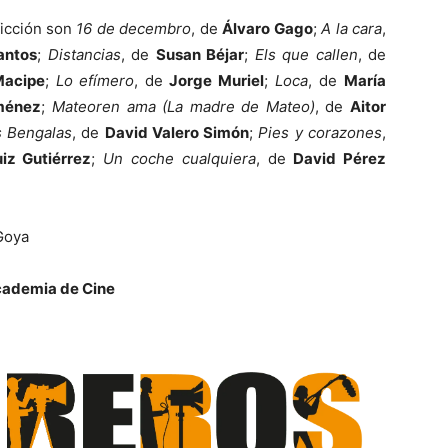
ficción son
16 de decembro
, de
Álvaro Gago
;
A la cara
,
antos
;
Distancias
, de
Susan Béjar
;
Els que callen
, de
Macipe
;
Lo efímero
, de
Jorge Muriel
;
Loca
, de
María
ménez
;
Mateoren ama (La madre de Mateo)
, de
Aitor
 Bengalas
, de
David Valero Simón
;
Pies y corazones
,
iz Gutiérrez
;
Un coche cualquiera
, de
David Pérez
Goya
cademia de Cine