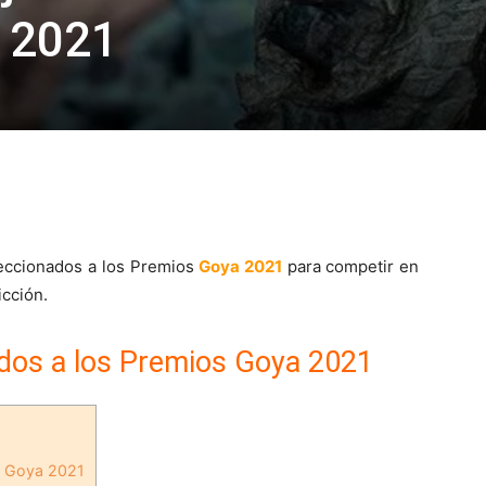
 2021
leccionados a los Premios
Goya 2021
para competir en
icción.
dos a los Premios Goya 2021
s Goya 2021