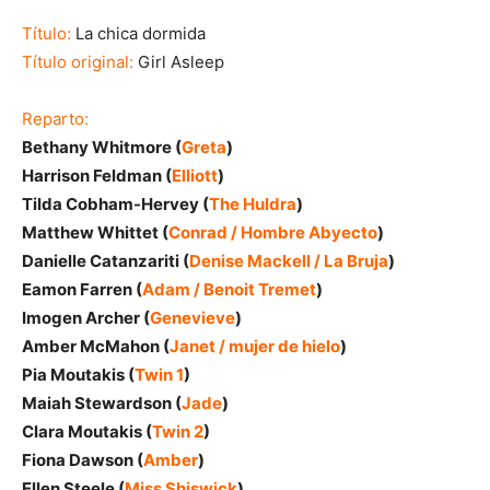
Título:
La chica dormida
Título original:
Girl Asleep
Reparto:
Bethany Whitmore (
Greta
)
Harrison Feldman (
Elliott
)
Tilda Cobham-Hervey (
The Huldra
)
Matthew Whittet (
Conrad / Hombre Abyecto
)
Danielle Catanzariti (
Denise Mackell / La Bruja
)
Eamon Farren (
Adam / Benoit Tremet
)
Imogen Archer (
Genevieve
)
Amber McMahon (
Janet / mujer de hielo
)
Pia Moutakis (
Twin 1
)
Maiah Stewardson (
Jade
)
Clara Moutakis (
Twin 2
)
Fiona Dawson (
Amber
)
Ellen Steele (
Miss Shiswick
)