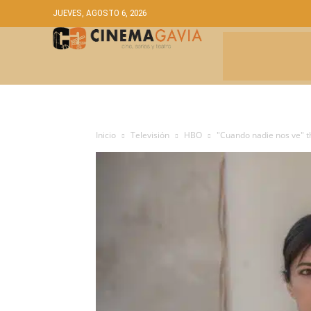
JUEVES, AGOSTO 6, 2026
CRÍTICAS
A
Inicio
Televisión
HBO
"Cuando nadie nos ve" th