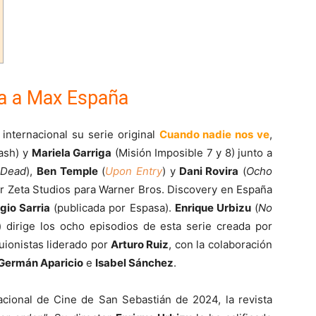
ga a Max España
internacional su serie original
Cuando nadie nos ve
,
ash) y
Mariela Garriga
(Misión Imposible 7 y 8) junto a
 Dead
),
Ben Temple
(
Upon Entry
) y
Dani Rovira
(
Ocho
por Zeta Studios para Warner Bros. Discovery en España
gio Sarria
(publicada por Espasa).
Enrique Urbizu
(
No
) dirige los ocho episodios de esta serie creada por
uionistas liderado por
Arturo Ruiz
, con la colaboración
Germán Aparicio
e
Isabel Sánchez
.
nacional de Cine de San Sebastián de 2024, la revista