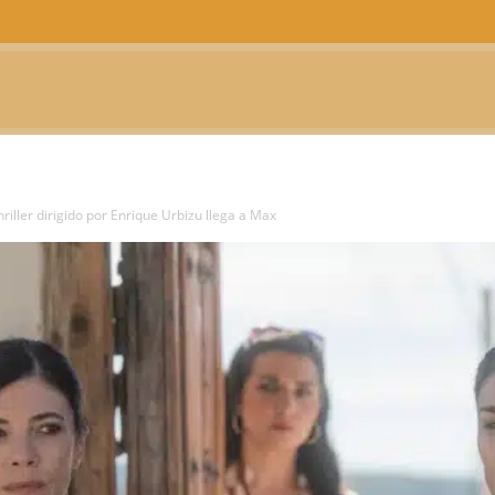
CTUALIDAD
TELEVISIÓN
TEATRO
PODCAST
riller dirigido por Enrique Urbizu llega a Max