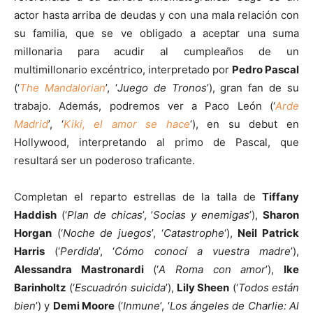
actor hasta arriba de deudas y con una mala relación con
su familia, que se ve obligado a aceptar una suma
millonaria para acudir al cumpleaños de un
multimillonario excéntrico, interpretado por
Pedro Pascal
(‘
The Mandalorian
’, ‘
Juego de Tronos
’), gran fan de su
trabajo. Además, podremos ver a Paco León (‘
Arde
Madrid
’, ‘
Kiki, el amor se hace
‘), en su debut en
Hollywood, interpretando al primo de Pascal, que
resultará ser un poderoso traficante.
Completan el reparto estrellas de la talla de
Tiffany
Haddish
(‘
Plan de chicas
’, ’
Socias y enemigas
’),
Sharon
Horgan
(‘
Noche de juegos
’, ‘
Catastrophe
‘),
Neil Patrick
Harris
(‘
Perdida
’, ‘
Cómo conocí a vuestra madre
’),
Alessandra Mastronardi
(‘
A Roma con amor
’),
Ike
Barinholtz
(‘
Escuadrón suicida
’),
Lily Sheen
(‘
Todos están
bien
’) y
Demi Moore
(‘
Inmune
’, ‘
Los ángeles de Charlie: Al