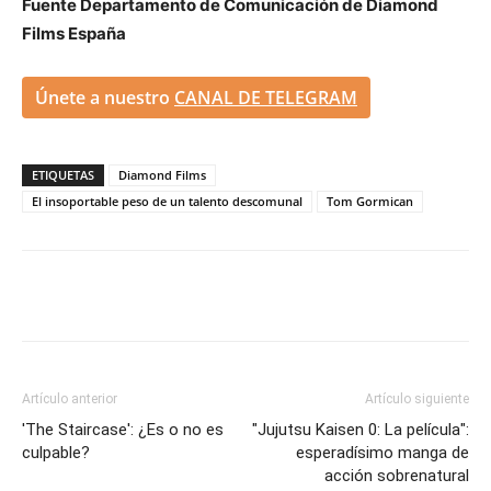
Fuente Departamento de Comunicación de Diamond
Films España
Únete a nuestro
CANAL DE TELEGRAM
ETIQUETAS
Diamond Films
El insoportable peso de un talento descomunal
Tom Gormican
Artículo anterior
Artículo siguiente
'The Staircase': ¿Es o no es
"Jujutsu Kaisen 0: La película":
culpable?
esperadísimo manga de
acción sobrenatural