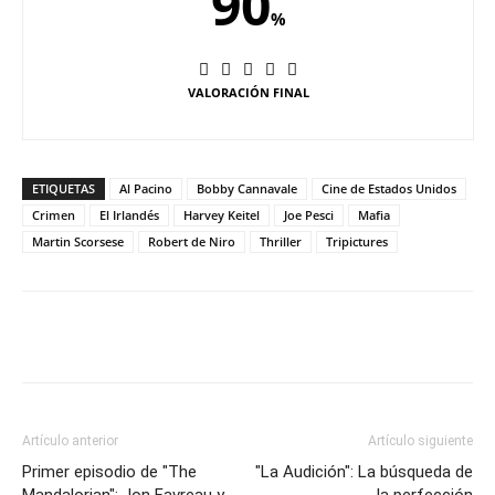
90
%
VALORACIÓN FINAL
ETIQUETAS
Al Pacino
Bobby Cannavale
Cine de Estados Unidos
Crimen
El Irlandés
Harvey Keitel
Joe Pesci
Mafia
Martin Scorsese
Robert de Niro
Thriller
Tripictures
Artículo anterior
Artículo siguiente
Primer episodio de "The
"La Audición": La búsqueda de