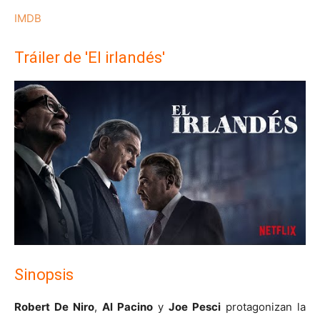
IMDB
Tráiler de 'El irlandés'
Sinopsis
Robert De Niro
,
Al Pacino
y
Joe Pesci
protagonizan la