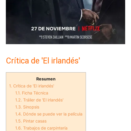
Crítica de 'El irlandés'
Resumen
1.
Crítica de 'El irlandés'
1.1.
Ficha Técnica
1.2.
Tráiler de 'El irlandés'
1.3.
Sinopsis
1.4.
Dónde se puede ver la película
1.5.
Pintar casas
1.6.
Trabajos de carpintería