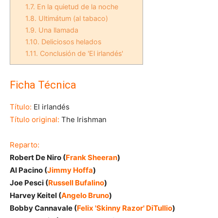
1.7.
En la quietud de la noche
1.8.
Ultimátum (al tabaco)
1.9.
Una llamada
1.10.
Deliciosos helados
1.11.
Conclusión de 'El irlandés'
Ficha Técnica
Título:
El irlandés
Título original:
The Irishman
Reparto:
Robert De Niro (
Frank Sheeran
)
Al Pacino (
Jimmy Hoffa
)
Joe Pesci (
Russell Bufalino
)
Harvey Keitel (
Angelo Bruno
)
Bobby Cannavale (
Felix 'Skinny Razor' DiTullio
)