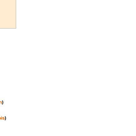
n
)
is
)