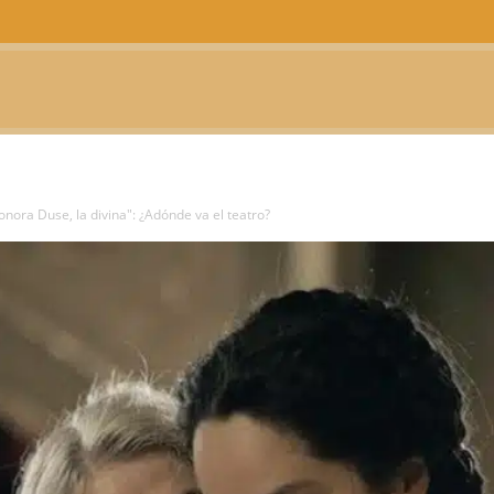
CTUALIDAD
TELEVISIÓN
TEATRO
PODCAST
onora Duse, la divina": ¿Adónde va el teatro?