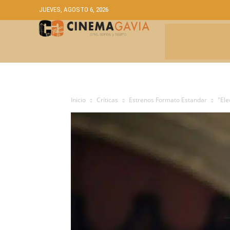
JUEVES, AGOSTO 6, 2026
CRÍTICAS
A
Inicio
Críticas
Estrenos Formato Estandar
"Ele